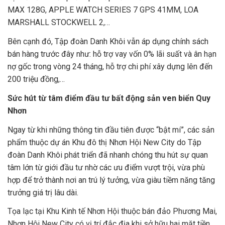
MAX 128G, APPLE WATCH SERIES 7 GPS 41MM, LOA
MARSHALL STOCKWELL 2,…
Bên cạnh đó, Tập đoàn Danh Khôi vẫn áp dụng chính sách
bán hàng trước đây như: hỗ trợ vay vốn 0% lãi suất và ân hạn
nợ gốc trong vòng 24 tháng, hỗ trợ chi phí xây dựng lên đến
200 triệu đồng,…
Sức hút từ tâm điểm đầu tư bất động sản ven biển Quy
Nhơn
Ngay từ khi những thông tin đầu tiên được “bật mí”, các sản
phẩm thuộc dự án Khu đô thị Nhơn Hội New City do Tập
đoàn Danh Khôi phát triển đã nhanh chóng thu hút sự quan
tâm lớn từ giới đầu tư nhờ các ưu điểm vượt trội, vừa phù
hợp để trở thành nơi an trú lý tưởng, vừa giàu tiềm năng tăng
trưởng giá trị lâu dài.
Tọa lạc tại Khu Kinh tế Nhơn Hội thuộc bán đảo Phương Mai,
Nhơn Hội New City có vị trí đắc địa khi sở hữu hai mặt tiền