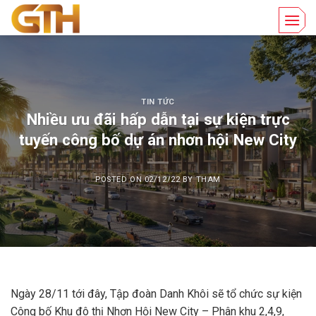
Skip
to
content
TIN TỨC
Nhiều ưu đãi hấp dẫn tại sự kiện trực
tuyến công bố dự án nhơn hội New City
POSTED ON
02/12/22
BY
THAM
Ngày 28/11 tới đây, Tập đoàn Danh Khôi sẽ tổ chức sự kiện
Công bố Khu đô thị Nhơn Hội New City – Phân khu 2,4,9,