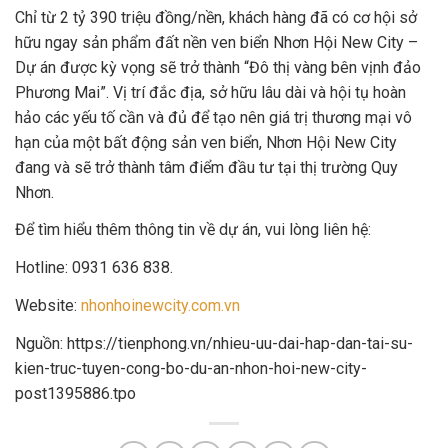
Chỉ từ 2 tỷ 390 triệu đồng/nền, khách hàng đã có cơ hội sở
hữu ngay sản phẩm đất nền ven biển Nhơn Hội New City –
Dự án được kỳ vọng sẽ trở thành “Đô thị vàng bên vịnh đảo
Phương Mai”. Vị trí đắc địa, sở hữu lâu dài và hội tụ hoàn
hảo các yếu tố cần và đủ để tạo nên giá trị thương mại vô
hạn của một bất động sản ven biển, Nhơn Hội New City
đang và sẽ trở thành tâm điểm đầu tư tại thị trường Quy
Nhơn.
Để tìm hiểu thêm thông tin về dự án, vui lòng liên hệ:
Hotline: 0931 636 838.
Website:
nhonhoinewcity.com.vn
Nguồn: https://tienphong.vn/nhieu-uu-dai-hap-dan-tai-su-
kien-truc-tuyen-cong-bo-du-an-nhon-hoi-new-city-
post1395886.tpo