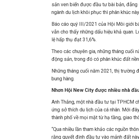
sản ven biển được đầu tư bài bản, đẳng c
ngành du lịch khôi phục thì phân khúc này 
Báo cáo quý III/2021 của Hội Môi giới b
vẫn cho thấy những dấu hiệu khả quan. 
lệ hấp thụ đạt 31,6%.
Theo các chuyên gia, những tháng cuối nă
động sản, trong đó có phân khúc đất nền 
Những tháng cuối năm 2021, thị trường đấ
bung hàng.
Nhơn Hội New City được nhiều nhà đầ
Anh Thắng, một nhà đầu tư tại TPHCM chi
ứng sở thích du lịch của cá nhân. Mới đ
thành phố về mọi mặt từ hạ tầng, giao th
“Qua nhiều lần tham khảo các nguồn thông
rằng quyết định đầu tư vào mảnh đất này