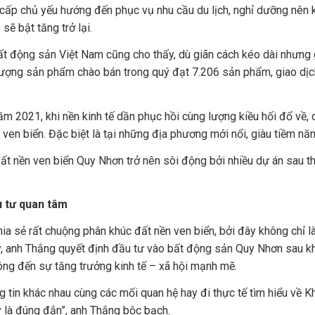
ấp chủ yếu hướng đến phục vụ nhu cầu du lịch, nghỉ dưỡng nên kh
sẽ bật tăng trở lại.
ất động sản Việt Nam cũng cho thấy, dù giãn cách kéo dài nhưng 
Lượng sản phẩm chào bán trong quý đạt 7.206 sản phẩm, giao dị
m 2021, khi nền kinh tế dần phục hồi cùng lượng kiều hối đổ về, d
ven biển. Đặc biệt là tại những địa phương mới nổi, giàu tiềm nă
t nền ven biển Quy Nhơn trở nên sôi động bởi nhiều dự án sau thờ
u tư quan tâm
a sẻ rất chuộng phân khúc đất nền ven biển, bởi đây không chỉ là
ây, anh Thắng quyết định đầu tư vào bất động sản Quy Nhơn sau k
ông đến sự tăng trưởng kinh tế – xã hội mạnh mẽ.
 tin khác nhau cùng các mối quan hệ hay đi thực tế tìm hiểu về Kh
 là đúng đắn”, anh Thắng bộc bạch.