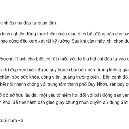
c nhiều nhà đầu tư quan tâm.
 kinh nghiệm từng thực hiện nhiều giao dịch bất động sản cho hay
 nào cũng đều xem xét rất kỹ lưỡng. Sau khi cân nhắc, chị chọn d
hương Thanh cho biết, có rất nhiều yếu tố thu hút chị đầu tư vào 
vị trí đẹp ven biển, được quy hoạch bài bản, nằm trong không gian
m chăm sóc sức khỏe, công viên, quảng trường biển… Bên cạnh đó
 kết nối nhanh chóng với trung tâm thành phố Quy Nhơn, sân bay q
sổ đỏ sở hữu lâu dài, một yếu tố hiếm hoi đối với bất động sản ve
h Khôi đã tiến hành bàn giao giấy chứng nhận quyền sử dụng đất