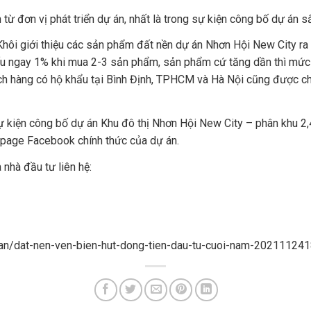
từ đơn vị phát triển dự án, nhất là trong sự kiện công bố dự án sắ
ôi giới thiệu các sản phẩm đất nền dự án Nhơn Hội New City ra th
ấu ngay 1% khi mua 2-3 sản phẩm, sản phẩm cứ tăng dần thì mức c
h hàng có hộ khẩu tại Bình Định, TPHCM và Hà Nội cũng được chi
ự kiện công bố dự án Khu đô thị Nhơn Hội New City – phân khu 2,
npage Facebook chính thức của dự án.
 nhà đầu tư liên hệ:
-san/dat-nen-ven-bien-hut-dong-tien-dau-tu-cuoi-nam-2021112