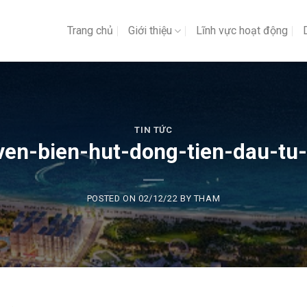
Trang chủ
Giới thiệu
Lĩnh vực hoạt động
TIN TỨC
ven-bien-hut-dong-tien-dau-tu
POSTED ON
02/12/22
BY
THAM