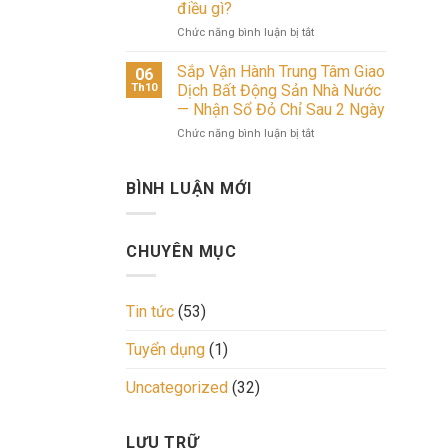
điều gì?
cho
Nào
trường
thuê
Sẽ
bất
ở
Chức năng bình luận bị tắt
nhà
Dẫn
động
Người
ở
Dắt
sản
Việt
Sắp Vận Hành Trung Tâm Giao
06
tại
Thị
cuối
chưa
Th10
Dịch Bất Động Sản Nhà Nước
trung
Trường
năm
vội
— Nhận Sổ Đỏ Chỉ Sau 2 Ngày
tâm
Bất
2026:
mua,
Phú
Động
Đâu
ở
Chức năng bình luận bị tắt
khối
Thọ
Sản?
là
Sắp
ngoại
mở
hướng
Vận
đã
ra
đi
Hành
rót
BÌNH LUẬN MỚI
cơ
cho
Trung
5,1
hội
dòng
Tâm
tỷ
đầu
tiền?
Giao
USD
CHUYÊN MỤC
tư
Dịch
vào
sinh
Bất
bất
lời
Động
động
kép.
Sản
sản:
Tin tức
(53)
Để
Nhà
Họ
đón
Nước
nhìn
Tuyển dụng
(1)
đầu
—
thấy
đà
Nhận
điều
Uncategorized
(32)
tăng
Sổ
gì?
giá
Đỏ
tài
Chỉ
sản
Sau
LƯU TRỮ