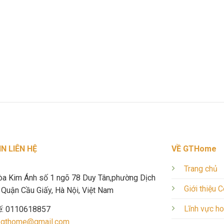
N LIÊN HỆ
VỀ GTHome
Trang chủ
òa Kim Ánh số 1 ngõ 78 Duy Tân,phường Dịch
Giới thiệu 
Quận Cầu Giấy, Hà Nội, Việt Nam
Lĩnh vực h
ế: 0110618857
.gthome@gmail.com