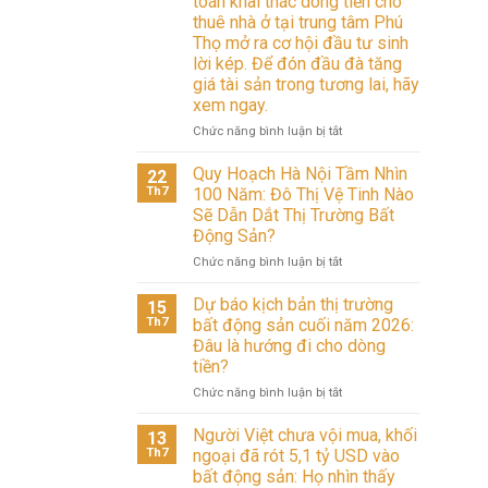
toán khai thác dòng tiền cho
thuê nhà ở tại trung tâm Phú
Thọ mở ra cơ hội đầu tư sinh
lời kép. Để đón đầu đà tăng
giá tài sản trong tương lai, hãy
xem ngay.
ở
Chức năng bình luận bị tắt
Sở
hữu
Quy Hoạch Hà Nội Tầm Nhìn
22
vị
Th7
100 Năm: Đô Thị Vệ Tinh Nào
trí
Sẽ Dẫn Dắt Thị Trường Bất
đắc
Động Sản?
địa
cùng
ở
Chức năng bình luận bị tắt
hạ
Quy
tầng
Hoạch
Dự báo kịch bản thị trường
15
giao
Hà
Th7
bất động sản cuối năm 2026:
thông
Nội
Đâu là hướng đi cho dòng
đồng
Tầm
tiền?
bộ,
Nhìn
bài
100
ở
Chức năng bình luận bị tắt
toán
Năm:
Dự
khai
Đô
báo
Người Việt chưa vội mua, khối
13
thác
Thị
kịch
Th7
ngoại đã rót 5,1 tỷ USD vào
dòng
Vệ
bản
bất động sản: Họ nhìn thấy
tiền
Tinh
thị