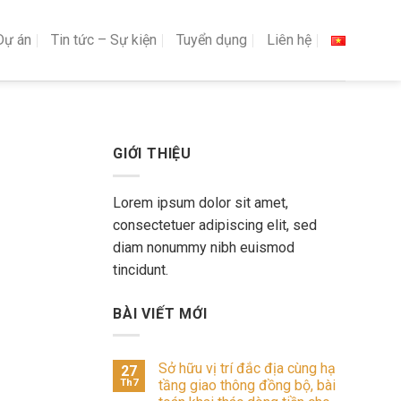
Dự án
Tin tức – Sự kiện
Tuyển dụng
Liên hệ
GIỚI THIỆU
Lorem ipsum dolor sit amet,
consectetuer adipiscing elit, sed
diam nonummy nibh euismod
tincidunt.
BÀI VIẾT MỚI
Sở hữu vị trí đắc địa cùng hạ
27
Th7
tầng giao thông đồng bộ, bài