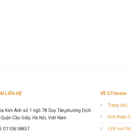
N LIÊN HỆ
VỀ GTHome
Trang chủ
òa Kim Ánh số 1 ngõ 78 Duy Tân,phường Dịch
Giới thiệu 
Quận Cầu Giấy, Hà Nội, Việt Nam
Lĩnh vực h
ế: 0110618857