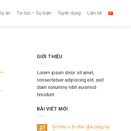
Dự án
Tin tức – Sự kiện
Tuyển dụng
Liên hệ
GIỚI THIỆU
 —
Lorem ipsum dolor sit amet,
consectetuer adipiscing elit, sed
diam nonummy nibh euismod
..
tincidunt.
BÀI VIẾT MỚI
Sở hữu vị trí đắc địa cùng hạ
27