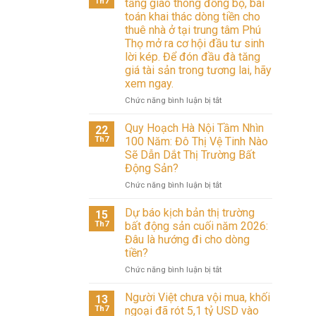
Th7
tầng giao thông đồng bộ, bài
toán khai thác dòng tiền cho
thuê nhà ở tại trung tâm Phú
Thọ mở ra cơ hội đầu tư sinh
lời kép. Để đón đầu đà tăng
giá tài sản trong tương lai, hãy
xem ngay.
ở
Chức năng bình luận bị tắt
Sở
hữu
Quy Hoạch Hà Nội Tầm Nhìn
22
vị
Th7
100 Năm: Đô Thị Vệ Tinh Nào
trí
Sẽ Dẫn Dắt Thị Trường Bất
đắc
Động Sản?
địa
cùng
ở
Chức năng bình luận bị tắt
hạ
Quy
tầng
Hoạch
Dự báo kịch bản thị trường
15
giao
Hà
Th7
bất động sản cuối năm 2026:
thông
Nội
Đâu là hướng đi cho dòng
đồng
Tầm
tiền?
bộ,
Nhìn
bài
100
ở
Chức năng bình luận bị tắt
toán
Năm:
Dự
khai
Đô
báo
Người Việt chưa vội mua, khối
13
thác
Thị
kịch
Th7
ngoại đã rót 5,1 tỷ USD vào
dòng