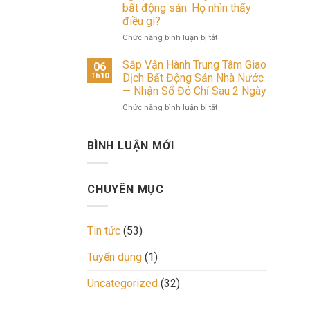
Vệ
bản
bất động sản: Họ nhìn thấy
tiền
Tinh
thị
điều gì?
cho
Nào
trường
thuê
Sẽ
bất
ở
Chức năng bình luận bị tắt
nhà
Dẫn
động
Người
ở
Dắt
sản
Việt
Sắp Vận Hành Trung Tâm Giao
06
tại
Thị
cuối
chưa
Th10
Dịch Bất Động Sản Nhà Nước
trung
Trường
năm
vội
— Nhận Sổ Đỏ Chỉ Sau 2 Ngày
tâm
Bất
2026:
mua,
Phú
Động
Đâu
ở
Chức năng bình luận bị tắt
khối
Thọ
Sản?
là
Sắp
ngoại
mở
hướng
Vận
đã
ra
đi
Hành
rót
BÌNH LUẬN MỚI
cơ
cho
Trung
5,1
hội
dòng
Tâm
tỷ
đầu
tiền?
Giao
USD
CHUYÊN MỤC
tư
Dịch
vào
sinh
Bất
bất
lời
Động
động
kép.
Sản
sản:
Tin tức
(53)
Để
Nhà
Họ
đón
Nước
nhìn
Tuyển dụng
(1)
đầu
—
thấy
đà
Nhận
điều
Uncategorized
(32)
tăng
Sổ
gì?
giá
Đỏ
tài
Chỉ