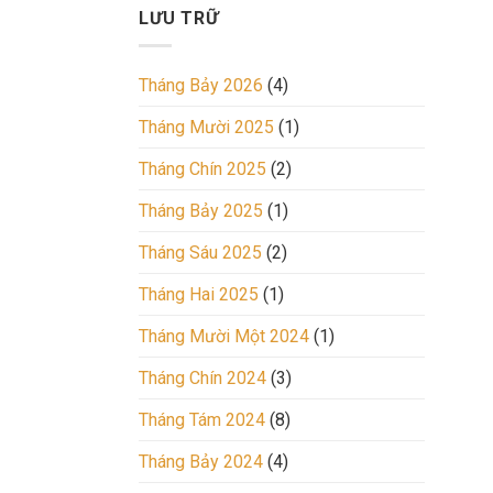
sản
Sau
LƯU TRỮ
trong
2
tương
Ngày
lai,
Tháng Bảy 2026
(4)
hãy
xem
Tháng Mười 2025
(1)
ngay.
Tháng Chín 2025
(2)
Tháng Bảy 2025
(1)
Tháng Sáu 2025
(2)
Tháng Hai 2025
(1)
Tháng Mười Một 2024
(1)
Tháng Chín 2024
(3)
Tháng Tám 2024
(8)
Tháng Bảy 2024
(4)