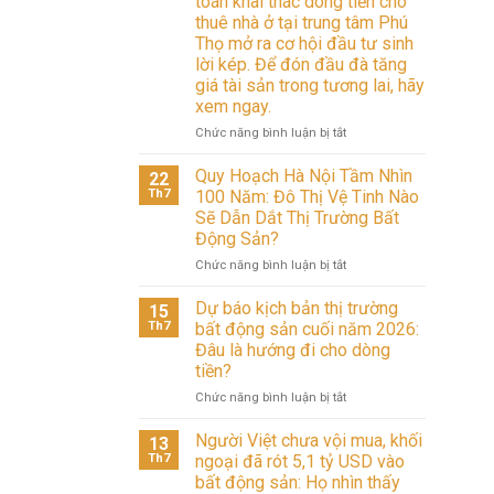
toán khai thác dòng tiền cho
thuê nhà ở tại trung tâm Phú
Thọ mở ra cơ hội đầu tư sinh
lời kép. Để đón đầu đà tăng
giá tài sản trong tương lai, hãy
xem ngay.
ở
Chức năng bình luận bị tắt
Sở
hữu
Quy Hoạch Hà Nội Tầm Nhìn
22
vị
Th7
100 Năm: Đô Thị Vệ Tinh Nào
trí
Sẽ Dẫn Dắt Thị Trường Bất
đắc
Động Sản?
địa
cùng
ở
Chức năng bình luận bị tắt
hạ
Quy
tầng
Hoạch
Dự báo kịch bản thị trường
15
giao
Hà
Th7
bất động sản cuối năm 2026:
thông
Nội
Đâu là hướng đi cho dòng
đồng
Tầm
tiền?
bộ,
Nhìn
bài
100
ở
Chức năng bình luận bị tắt
toán
Năm:
Dự
khai
Đô
báo
Người Việt chưa vội mua, khối
13
thác
Thị
kịch
Th7
ngoại đã rót 5,1 tỷ USD vào
dòng
Vệ
bản
bất động sản: Họ nhìn thấy
tiền
Tinh
thị