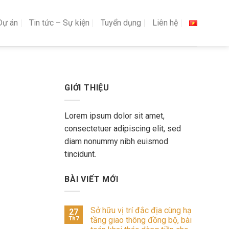
Dự án
Tin tức – Sự kiện
Tuyển dụng
Liên hệ
GIỚI THIỆU
Lorem ipsum dolor sit amet,
consectetuer adipiscing elit, sed
diam nonummy nibh euismod
tincidunt.
BÀI VIẾT MỚI
Sở hữu vị trí đắc địa cùng hạ
27
Th7
tầng giao thông đồng bộ, bài