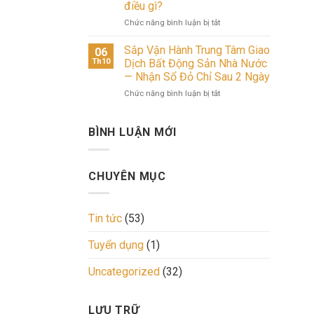
điều gì?
cho
Nào
trường
thuê
Sẽ
bất
ở
Chức năng bình luận bị tắt
nhà
Dẫn
động
Người
ở
Dắt
sản
Việt
Sắp Vận Hành Trung Tâm Giao
06
tại
Thị
cuối
chưa
Th10
Dịch Bất Động Sản Nhà Nước
trung
Trường
năm
vội
— Nhận Sổ Đỏ Chỉ Sau 2 Ngày
tâm
Bất
2026:
mua,
Phú
Động
Đâu
ở
Chức năng bình luận bị tắt
khối
Thọ
Sản?
là
Sắp
ngoại
mở
hướng
Vận
đã
ra
đi
Hành
rót
BÌNH LUẬN MỚI
cơ
cho
Trung
5,1
hội
dòng
Tâm
tỷ
đầu
tiền?
Giao
USD
CHUYÊN MỤC
tư
Dịch
vào
sinh
Bất
bất
lời
Động
động
kép.
Sản
sản:
Tin tức
(53)
Để
Nhà
Họ
đón
Nước
nhìn
Tuyển dụng
(1)
đầu
—
thấy
đà
Nhận
điều
Uncategorized
(32)
tăng
Sổ
gì?
giá
Đỏ
tài
Chỉ
sản
Sau
LƯU TRỮ