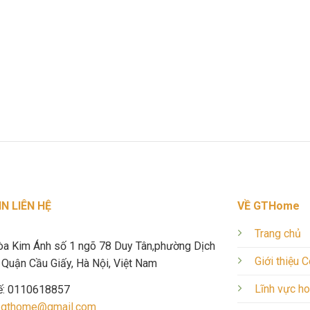
N LIÊN HỆ
VỀ GTHome
Trang chủ
òa Kim Ánh số 1 ngõ 78 Duy Tân,phường Dịch
Giới thiệu 
Quận Cầu Giấy, Hà Nội, Việt Nam
Lĩnh vực h
ế: 0110618857
.gthome@gmail.com