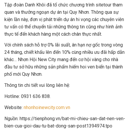
Tập đoàn Danh Khôi đã tổ chức chương trình sitetour tham
quan và thưởng ngoạn dự án tại Quy Nhơn. Thông qua sự
kiện lần này, đơn vị phát triển dự án hi vọng các chuyên viên
tư vấn có thể chuyển tải những thông tin cũng như hình ảnh
thực tế đến khách hàng một cách chân thực nhất.
Với chính sách hỗ trợ 0% lãi suất, ân hạn nợ gốc trong vòng
24 tháng, chiết khấu lên đến 10% cùng nhiều ưu đãi hấp dẫn
khác… Nhơn Hội New City mang đến cơ hội vàng cho nhà
đầu tư sở hữu những sản phẩm hiếm hoi ven biển tại thành
phố mới Quy Nhơn.
Thông tin chi tiết vui lòng liên hệ:
Hotline: 0931 636 838.
Website:
nhonhoinewcity.com.vn
Nguồn: https://tienphong.vn/bat-mi-chieu-san-dat-nen-ven-
bien-cua-gioi-dau-tu-bat-dong-san-post1394974.tpo