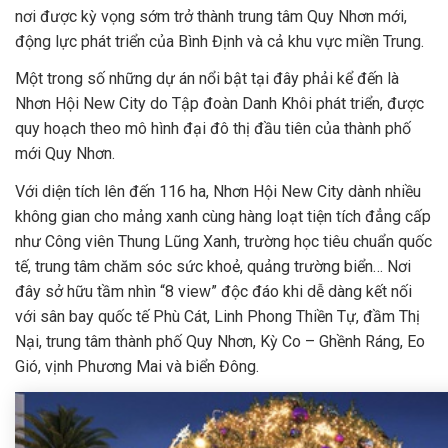
nơi được kỳ vọng sớm trở thành trung tâm Quy Nhơn mới,
động lực phát triển của Bình Định và cả khu vực miền Trung.
Một trong số những dự án nổi bật tại đây phải kể đến là
Nhơn Hội New City do Tập đoàn Danh Khôi phát triển, được
quy hoạch theo mô hình đại đô thị đầu tiên của thành phố
mới Quy Nhơn.
Với diện tích lên đến 116 ha, Nhơn Hội New City dành nhiều
không gian cho mảng xanh cùng hàng loạt tiện tích đẳng cấp
như Công viên Thung Lũng Xanh, trường học tiêu chuẩn quốc
tế, trung tâm chăm sóc sức khoẻ, quảng trường biển… Nơi
đây sở hữu tầm nhìn “8 view” độc đáo khi dễ dàng kết nối
với sân bay quốc tế Phù Cát, Linh Phong Thiền Tự, đầm Thị
Nại, trung tâm thành phố Quy Nhơn, Kỳ Co – Ghềnh Ráng, Eo
Gió, vịnh Phương Mai và biển Đông.