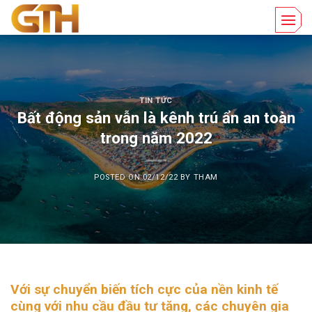
Skip
to
content
TIN TỨC
Bất động sản vẫn là kênh trú ẩn an toàn
trong năm 2022
POSTED ON
02/12/22
BY
THAM
Với sự chuyển biến tích cực của nền kinh tế
cùng với nhu cầu đầu tư tăng, các chuyên gia