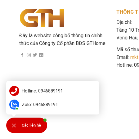
THÔNG TI
Địa chỉ:
Tầng 10 T
Đây là website công bố thông tin chính
Vọng Hậu, 
thức của Công ty Cổ phần BĐS GTHome
Mã số thu
Email:
mkt
Hotline: 
Hotline: 0946889191
Zalo: 0946889191
Các liên hệ