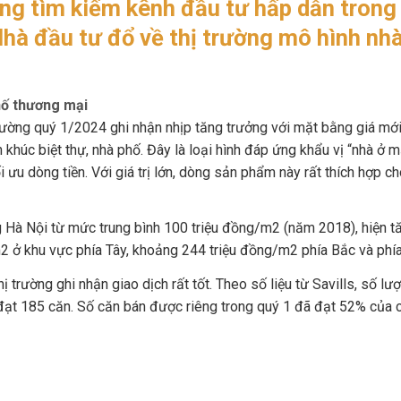
g tìm kiếm kênh đầu tư hấp dẫn trong
Nhà đầu tư đổ về thị trường mô hình nh
hố thương mại
trường quý 1/2024 ghi nhận nhịp tăng trưởng với mặt bằng giá mớ
khúc biệt thự, nhà phố. Đây là loại hình đáp ứng khẩu vị “nhà ở m
ối ưu dòng tiền. Với giá trị lớn, dòng sản phẩm này rất thích hợp 
g Hà Nội từ mức trung bình 100 triệu đồng/m2 (năm 2018), hiện 
2 ở khu vực phía Tây, khoảng 244 triệu đồng/m2 phía Bắc và ph
 trường ghi nhận giao dịch rất tốt. Theo số liệu từ Savills, số l
ạt 185 căn. Số căn bán được riêng trong quý 1 đã đạt 52% của