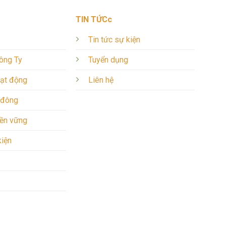
TIN TỨCc
Tin tức sự kiện
Công Ty
Tuyển dụng
oạt động
Liên hệ
 đông
bền vững
kiện