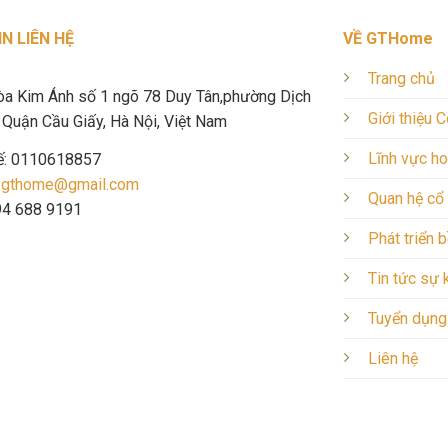
N LIÊN HỆ
VỀ GTHome
Trang chủ
òa Kim Ánh số 1 ngõ 78 Duy Tân,phường Dịch
Giới thiệu 
Quận Cầu Giấy, Hà Nội, Việt Nam
Lĩnh vực h
ế: 0110618857
.gthome@gmail.com
Quan hệ cổ
094 688 9191
Phát triển 
Tin tức sự 
Tuyển dụng
Liên hệ