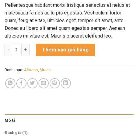
trên
đánh
Pellentesque habitant morbi tristique senectus et netus et
giá
malesuada fames ac turpis egestas. Vestibulum tortor
quam, feugiat vitae, ultricies eget, tempor sit amet, ante.
Donec eu libero sit amet quam egestas semper. Aenean
ultricies mi vitae est. Mauris placerat eleifend leo.
Woo Album #2 số lượng
Thêm vào giỏ hàng
Danh mục:
Albums
,
Music
Mô tả
Đánh giá (1)