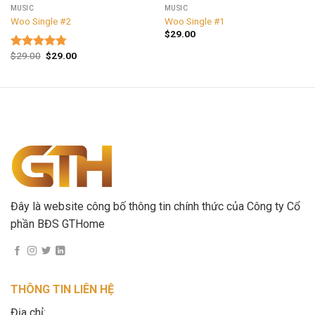
MUSIC
MUSIC
Woo Single #2
Woo Single #1
$
29.00
$
29.00
$
29.00
Được xếp
hạng
4.75
5 sao
Đây là website công bố thông tin chính thức của Công ty Cổ
phần BĐS GTHome
THÔNG TIN LIÊN HỆ
Địa chỉ: