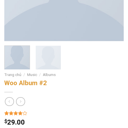
Trang chủ
/
Music
/
Albums
Woo Album #2
4.00
1
trên
$
29.00
5 dựa