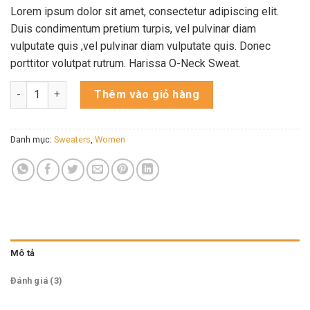
trên
đánh
Lorem ipsum dolor sit amet, consectetur adipiscing elit.
giá
Duis condimentum pretium turpis, vel pulvinar diam
vulputate quis ,vel pulvinar diam vulputate quis. Donec
porttitor volutpat rutrum. Harissa O-Neck Sweat.
Harissa O-Neck Sweat số lượng
Thêm vào giỏ hàng
Danh mục:
Sweaters
,
Women
Mô tả
Đánh giá (3)