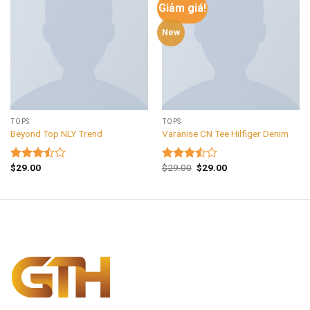
Giảm giá!
New
TOPS
TOPS
Beyond Top NLY Trend
Varanise CN Tee Hilfiger Denim
$
29.00
$
29.00
$
29.00
Được
Được
xếp
xếp
hạng
hạng
3.50
5
3.50
5
sao
sao