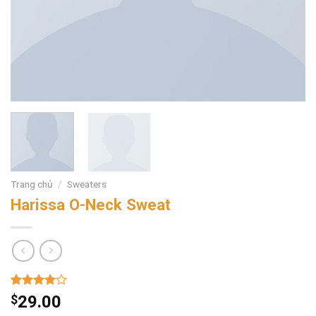
Trang chủ
/
Sweaters
Harissa O-Neck Sweat
4.00
3
trên
$
29.00
5 dựa