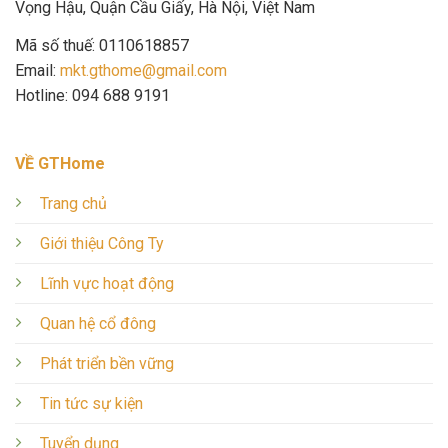
Đây là website công bố thông tin chính thức của Công ty Cổ
phần BĐS GTHome
THÔNG TIN LIÊN HỆ
Địa chỉ:
Tầng 10 Tòa Kim Ánh số 1 ngõ 78 Duy Tân,phường Dịch
Vọng Hậu, Quận Cầu Giấy, Hà Nội, Việt Nam
Mã số thuế: 0110618857
Email:
mkt.gthome@gmail.com
Hotline: 094 688 9191
VỀ GTHome
Trang chủ
Giới thiệu Công Ty