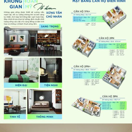
Loại hình
Liền kề, Shophouse, Chung cư cao 
Hotline dự án
094.688.9191
TIỆN ÍCH NỘI KHU