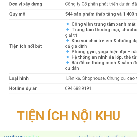
Tên dự án
YÊN BÌNH COMPLEX
Vị trí
Phường Đồng Tiến, xã Tân Hương
Chủ đầu tư
Công ty Cổ phần đầu tư và phát triể
Đơn vị phát triển
Công ty Cổ phần đầu tư và phát triể
Đại lý Phân phối
Công ty cổ phần BĐS NewHome Vi
Đơn vị xây dựng
Công ty Cổ phần phát triển dự án đầ
Quy mô
544 sản phẩm thấp tầng và 1.400
Công viên trung tâm xanh mát
Trung tâm thương mại, shoph
giải trí
Khu vui chơi trẻ em & đường d
Tiện ích nổi bật
cả gia đình
Phòng gym, yoga hiện đại
– nân
Hệ thống an ninh đa lớp, thẻ t
Bãi đỗ xe thông minh & sảnh 
cư dân